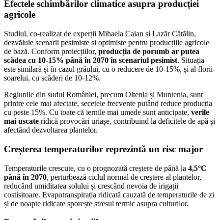
Efectele schimbărilor climatice asupra producției
agricole
Studiul, co-realizat de experții Mihaela Caian și Lazăr Cătălin,
dezvăluie scenarii pesimiste și optimiste pentru producțiile agricole
de bază. Conform proiecțiilor,
producția de porumb ar putea
scădea cu 10-15% până în 2070 în scenariul pesimist
. Situația
este similară și în cazul grâului, cu o reducere de 10-15%, și al florii-
soarelui, cu scăderi de 10-12%.
Regiunile din sudul României, precum Oltenia și Muntenia, sunt
printre cele mai afectate, secetele frecvente putând reduce producția
cu peste 15%. Cu toate că iernile mai umede sunt anticipate,
verile
mai uscate
ridică provocări uriașe, contribuind la deficitele de apă și
afectând dezvoltarea plantelor.
Creșterea temperaturilor reprezintă un risc major
Temperaturile crescute, cu o prognozată creștere de până la
4,5°C
până în 2070
, perturbează ciclul normal de creștere al plantelor,
reducând umiditatea solului și crescând nevoia de irigații
costisitoare. Evapotranspirația ridicată cauzată de temperaturile de zi
și de noapte ridicate sporește stresul termic asupra culturilor.