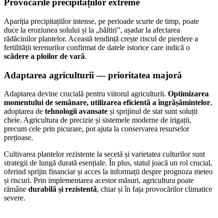
Provocările precipitațiilor extreme
Apariția precipitațiilor intense, pe perioade scurte de timp, poate
duce la eroziunea solului și la „băltiri”, așadar la afectarea
rădăcinilor plantelor. Această tendință crește riscul de pierdere a
fertilității terenurilor confirmat de datele istorice care indică o
scădere a ploilor de vară
.
Adaptarea agriculturii — prioritatea majoră
Adaptarea devine crucială pentru viitorul agriculturii.
Optimizarea
momentului de semănare, utilizarea eficientă a îngrășămintelor
,
adoptarea de
tehnologii avansate
și sprijinul de stat sunt soluții
cheie. Agricultura de precizie și sistemele moderne de irigații,
precum cele prin picurare, pot ajuta la conservarea resurselor
prețioase.
Cultivarea plantelor rezistente la secetă și varietatea culturilor sunt
strategii de lungă durată esențiale. În plus, statul joacă un rol crucial,
oferind sprijin financiar și acces la informații despre prognoza meteo
și riscuri. Prin implementarea acestor măsuri, agricultura poate
rămâne
durabilă și rezistentă
, chiar și în fața provocărilor climatice
severe.