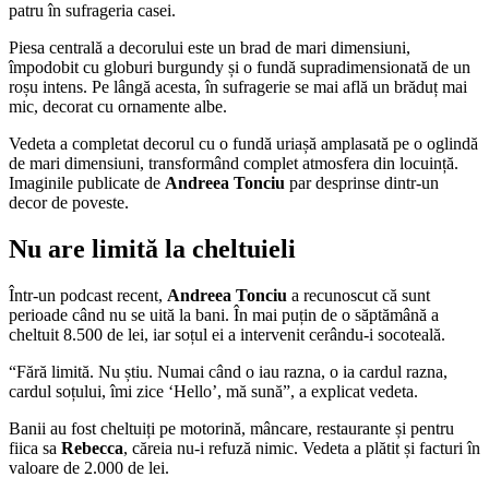
patru în sufrageria casei.
Piesa centrală a decorului este un brad de mari dimensiuni,
împodobit cu globuri burgundy și o fundă supradimensionată de un
roșu intens. Pe lângă acesta, în sufragerie se mai află un brăduț mai
mic, decorat cu ornamente albe.
Vedeta a completat decorul cu o fundă uriașă amplasată pe o oglindă
de mari dimensiuni, transformând complet atmosfera din locuință.
Imaginile publicate de
Andreea Tonciu
par desprinse dintr-un
decor de poveste.
Nu are limită la cheltuieli
Într-un podcast recent,
Andreea Tonciu
a recunoscut că sunt
perioade când nu se uită la bani. În mai puțin de o săptămână a
cheltuit 8.500 de lei, iar soțul ei a intervenit cerându-i socoteală.
“Fără limită. Nu știu. Numai când o iau razna, o ia cardul razna,
cardul soțului, îmi zice ‘Hello’, mă sună”, a explicat vedeta.
Banii au fost cheltuiți pe motorină, mâncare, restaurante și pentru
fiica sa
Rebecca
, căreia nu-i refuză nimic. Vedeta a plătit și facturi în
valoare de 2.000 de lei.