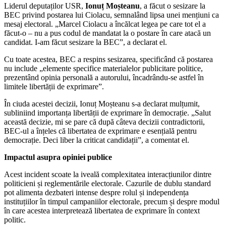
Liderul deputaților USR,
Ionuț Moșteanu
, a făcut o sesizare la
BEC privind postarea lui Ciolacu, semnalând lipsa unei mențiuni ca
mesaj electoral. „Marcel Ciolacu a încălcat legea pe care tot el a
făcut-o – nu a pus codul de mandatat la o postare în care atacă un
candidat. I-am făcut sesizare la BEC”, a declarat el.
Cu toate acestea, BEC a respins sesizarea, specificând că postarea
nu include „elemente specifice materialelor publicitare politice,
prezentând opinia personală a autorului, încadrându-se astfel în
limitele libertății de exprimare”.
În ciuda acestei decizii, Ionuț Moșteanu s-a declarat mulțumit,
subliniind importanța libertății de exprimare în democrație. „Salut
această decizie, mi se pare că după câteva decizii contradictorii,
BEC-ul a înțeles că libertatea de exprimare e esențială pentru
democrație. Deci liber la criticat candidații”, a comentat el.
Impactul asupra opiniei publice
Acest incident scoate la iveală complexitatea interacțiunilor dintre
politicieni și reglementările electorale. Cazurile de dublu standard
pot alimenta dezbateri intense despre rolul și independența
instituțiilor în timpul campaniilor electorale, precum și despre modul
în care acestea interpretează libertatea de exprimare în context
politic.