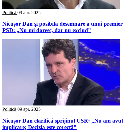
Politică
09 apr. 2025
Nicușor Dan și posibila desemnare a unui premier
PSD: „Nu-mi doresc, dar nu exclud”
Politică
09 apr. 2025
Nicușor Dan clarifică sprijinul USR: „Nu am avut
implicare; Decizia este corectă”