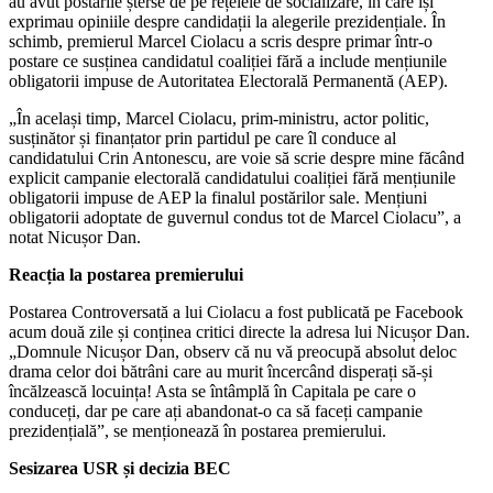
au avut postările șterse de pe rețelele de socializare, în care își
exprimau opiniile despre candidații la alegerile prezidențiale. În
schimb, premierul Marcel Ciolacu a scris despre primar într-o
postare ce susținea candidatul coaliției fără a include mențiunile
obligatorii impuse de Autoritatea Electorală Permanentă (AEP).
„În același timp, Marcel Ciolacu, prim-ministru, actor politic,
susținător și finanțator prin partidul pe care îl conduce al
candidatului Crin Antonescu, are voie să scrie despre mine făcând
explicit campanie electorală candidatului coaliției fără mențiunile
obligatorii impuse de AEP la finalul postărilor sale. Mențiuni
obligatorii adoptate de guvernul condus tot de Marcel Ciolacu”, a
notat Nicușor Dan.
Reacția la postarea premierului
Postarea Controversată a lui Ciolacu a fost publicată pe Facebook
acum două zile și conținea critici directe la adresa lui Nicușor Dan.
„Domnule Nicușor Dan, observ că nu vă preocupă absolut deloc
drama celor doi bătrâni care au murit încercând disperați să-și
încălzească locuința! Asta se întâmplă în Capitala pe care o
conduceți, dar pe care ați abandonat-o ca să faceți campanie
prezidențială”, se menționează în postarea premierului.
Sesizarea USR și decizia BEC