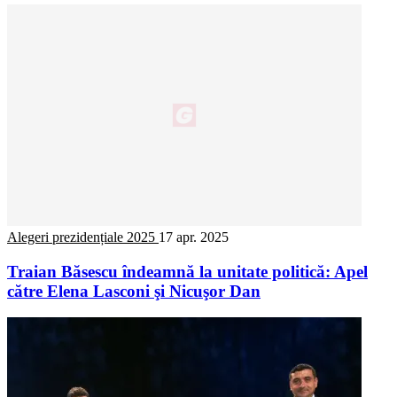
Alegeri prezidențiale 2025
17 apr. 2025
Traian Băsescu îndeamnă la unitate politică: Apel
către Elena Lasconi şi Nicuşor Dan