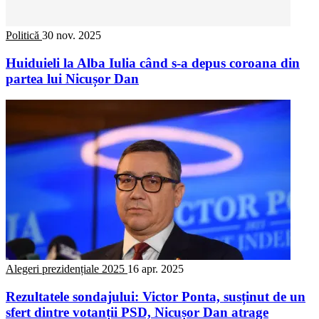
Politică
30 nov. 2025
Huiduieli la Alba Iulia când s-a depus coroana din
partea lui Nicușor Dan
Alegeri prezidențiale 2025
16 apr. 2025
Rezultatele sondajului: Victor Ponta, susținut de un
sfert dintre votanții PSD, Nicușor Dan atrage