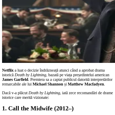
Netflix
a luat o decizie îndrăzneață atunci când a aprobat drama
istorică
Death by Lightning
, bazată pe viața președintelui american
James Garfield
. Premiera sa a captat publicul datorită interpretărilor
remarcabile ale lui
Michael Shannon
și
Matthew Macfadyen
.
Dacă v-a plăcut
Death by Lightning
, iată zece recomandări de drame
istorice care merită vizionate:
1. Call the Midwife (2012–)