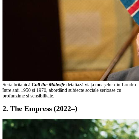
Seria britanică
Call the Midwife
detaliază viața moașelor din Londra
între anii 1950 și 1970, abordând subiecte sociale serioase cu
profunzime și sensibilitate.
2. The Empress (2022–)