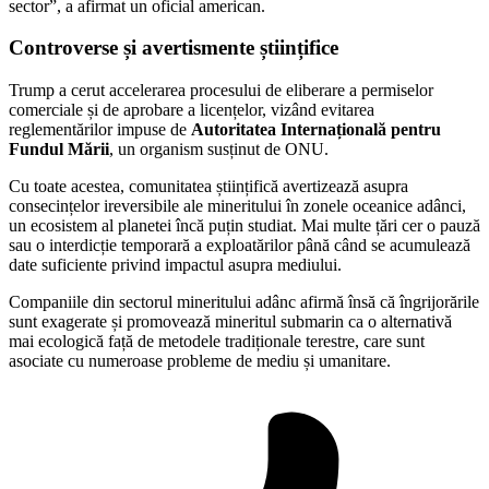
sector”, a afirmat un oficial american.
Controverse și avertismente științifice
Trump a cerut accelerarea procesului de eliberare a permiselor
comerciale și de aprobare a licențelor, vizând evitarea
reglementărilor impuse de
Autoritatea Internațională pentru
Fundul Mării
, un organism susținut de ONU.
Cu toate acestea, comunitatea științifică avertizează asupra
consecințelor ireversibile ale mineritului în zonele oceanice adânci,
un ecosistem al planetei încă puțin studiat. Mai multe țări cer o pauză
sau o interdicție temporară a exploatărilor până când se acumulează
date suficiente privind impactul asupra mediului.
Companiile din sectorul mineritului adânc afirmă însă că îngrijorările
sunt exagerate și promovează mineritul submarin ca o alternativă
mai ecologică față de metodele tradiționale terestre, care sunt
asociate cu numeroase probleme de mediu și umanitare.