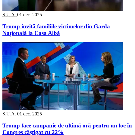
S.U.A.
01 dec. 2025
Trump invită familiile victimelor din Garda
Națională la Casa Albă
S.U.A.
01 dec. 2025
Trump face campanie de ultimă oră pentru un loc în
Congres câștigat cu 22%