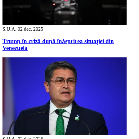
S.U.A.
02 dec. 2025
Trump în criză după înăsprirea situației din
Venezuela
S.U.A.
02 dec. 2025