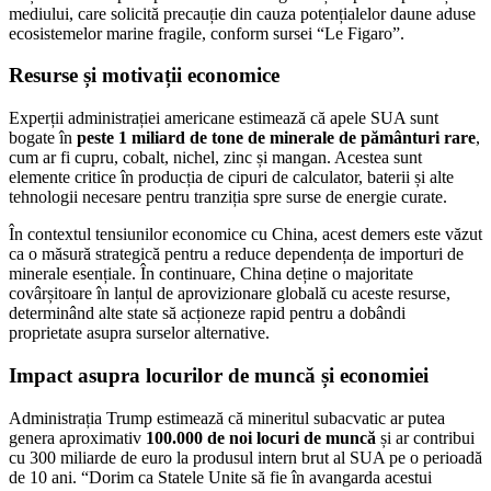
mediului, care solicită precauție din cauza potențialelor daune aduse
ecosistemelor marine fragile, conform sursei “Le Figaro”.
Resurse și motivații economice
Experții administrației americane estimează că apele SUA sunt
bogate în
peste 1 miliard de tone de minerale de pământuri rare
,
cum ar fi cupru, cobalt, nichel, zinc și mangan. Acestea sunt
elemente critice în producția de cipuri de calculator, baterii și alte
tehnologii necesare pentru tranziția spre surse de energie curate.
În contextul tensiunilor economice cu China, acest demers este văzut
ca o măsură strategică pentru a reduce dependența de importuri de
minerale esențiale. În continuare, China deține o majoritate
covârșitoare în lanțul de aprovizionare globală cu aceste resurse,
determinând alte state să acționeze rapid pentru a dobândi
proprietate asupra surselor alternative.
Impact asupra locurilor de muncă și economiei
Administrația Trump estimează că mineritul subacvatic ar putea
genera aproximativ
100.000 de noi locuri de muncă
și ar contribui
cu 300 miliarde de euro la produsul intern brut al SUA pe o perioadă
de 10 ani. “Dorim ca Statele Unite să fie în avangarda acestui