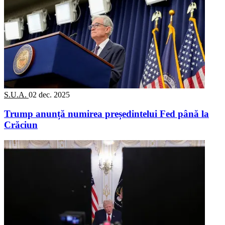
S.U.A.
02 dec. 2025
Trump anunță numirea președintelui Fed până la
Crăciun