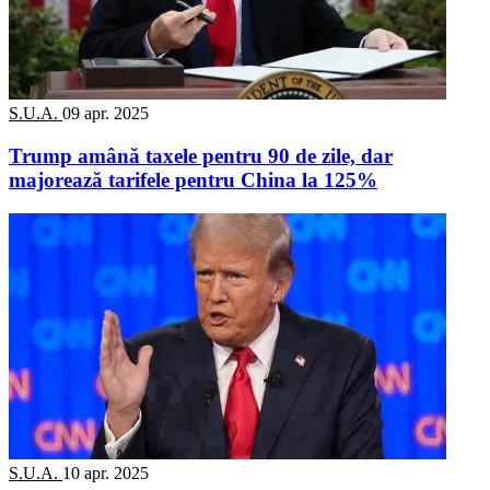
S.U.A.
09 apr. 2025
Trump amână taxele pentru 90 de zile, dar
majorează tarifele pentru China la 125%
S.U.A.
10 apr. 2025