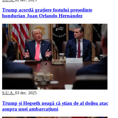
Trump acordă grațiere fostului președinte
hondurian Juan Orlando Hernández
S.U.A.
03 dec. 2025
Trump și Hegseth neagă că știau de al doilea atac
asupra unei ambarcațiuni