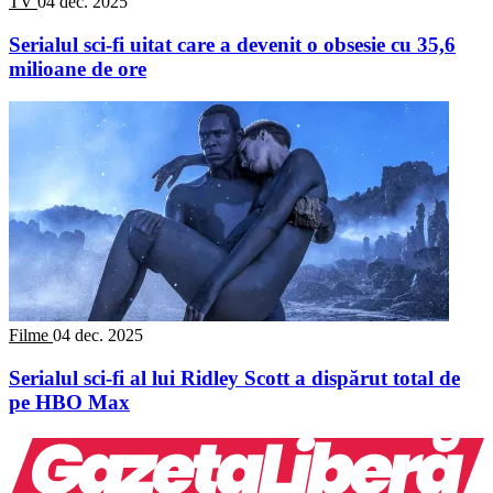
TV
04 dec. 2025
Serialul sci-fi uitat care a devenit o obsesie cu 35,6
milioane de ore
Filme
04 dec. 2025
Serialul sci-fi al lui Ridley Scott a dispărut total de
pe HBO Max