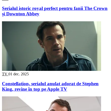
Serialul istoric royal perfect pentru fanii The Crown
și Downton Abbey
TV
01 dec. 2025
Constellation, serialul anulat adorat de Stephen
King, revine în top pe Apple TV