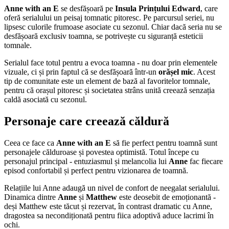
Anne with an E
se desfășoară pe
Insula Prințului Edward
, care
oferă serialului un peisaj tomnatic pitoresc. Pe parcursul seriei, nu
lipsesc culorile frumoase asociate cu sezonul. Chiar dacă seria nu se
desfășoară exclusiv toamna, se potrivește cu siguranță esteticii
tomnale.
Serialul face totul pentru a evoca toamna - nu doar prin elementele
vizuale, ci și prin faptul că se desfășoară într-un
orășel mic
. Acest
tip de comunitate este un element de bază al favoritelor tomnale,
pentru că orașul pitoresc și societatea strâns unită creează senzația
caldă asociată cu sezonul.
Personaje care creează căldură
Ceea ce face ca
Anne with an E
să fie perfect pentru toamnă sunt
personajele călduroase și povestea optimistă. Totul începe cu
personajul principal - entuziasmul și melancolia lui
Anne
fac fiecare
episod confortabil și perfect pentru vizionarea de toamnă.
Relațiile lui Anne adaugă un nivel de confort de neegalat serialului.
Dinamica dintre
Anne
și
Matthew
este deosebit de emoționantă -
deși Matthew este tăcut și rezervat, în contrast dramatic cu Anne,
dragostea sa necondiționată pentru fiica adoptivă aduce lacrimi în
ochi.