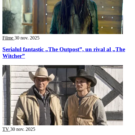
Filme
30 nov. 2025
Serialul fantastic „The Outpost”, un rival al „The
Witcher”
TV
30 nov. 2025