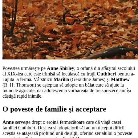
Povestea urmărește pe
Anne Shirley
, o orfană din sfârșitul secolului
al XIX-lea care este trimisă să locuiască cu frații
Cuthbert
pentru a-
i ajuta la fermă. Vârstnicii
Marilla
(Geraldine James) și
Matthew
(R. H. Thomson) se așteptau să adopte un băiat care să ajute la
muncile agricole, dar adolescenta vorbăreață de treisprezece ani își
câștigă rapid inimile.
O poveste de familie și acceptare
Anne
servește drept o eroină fermecătoare care dă viață casei
familiei Cuthbert. Deși ea și adoptatorii săi au un început dificil,
aceștia se atașează profund unii de alții, oferind serialului o poveste