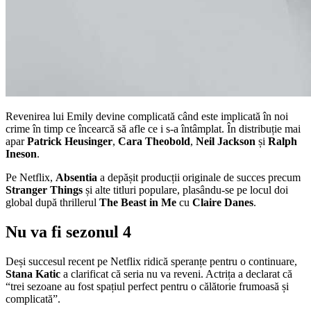
Revenirea lui Emily devine complicată când este implicată în noi
crime în timp ce încearcă să afle ce i s-a întâmplat. În distribuție mai
apar
Patrick Heusinger
,
Cara Theobold
,
Neil Jackson
și
Ralph
Ineson
.
Pe Netflix,
Absentia
a depășit producții originale de succes precum
Stranger Things
și alte titluri populare, plasându-se pe locul doi
global după thrillerul
The Beast in Me
cu
Claire Danes
.
Nu va fi sezonul 4
Deși succesul recent pe Netflix ridică speranțe pentru o continuare,
Stana Katic
a clarificat că seria nu va reveni. Actrița a declarat că
“trei sezoane au fost spațiul perfect pentru o călătorie frumoasă și
complicată”.