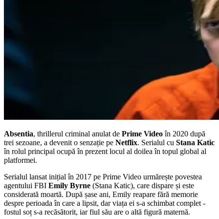
Absentia
, thrillerul criminal anulat de
Prime Video
în 2020 după
trei sezoane, a devenit o senzație pe
Netflix
. Serialul cu
Stana Katic
în rolul principal ocupă în prezent locul al doilea în topul global al
platformei.
Serialul lansat inițial în 2017 pe Prime Video urmărește povestea
agentului FBI
Emily Byrne
(Stana Katic), care dispare și este
considerată moartă. După șase ani, Emily reapare fără memorie
despre perioada în care a lipsit, dar viața ei s-a schimbat complet -
fostul soț s-a recăsătorit, iar fiul său are o altă figură maternă.