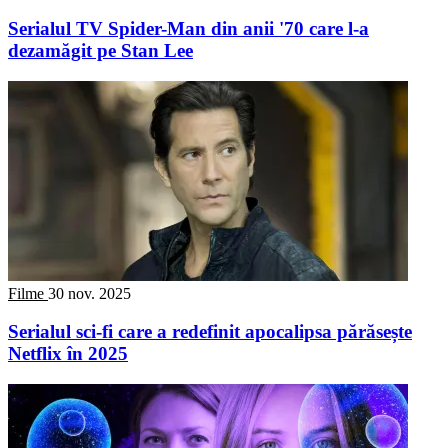
Serialul TV Spider-Man din anii '70 care l-a
dezamăgit pe Stan Lee
Filme
30 nov. 2025
Serialul sci-fi care a redefinit apocalipsa părăsește
Netflix în 2025