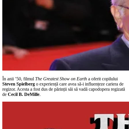
În anii ’50, filmul
The Greatest Show on Earth
a oferit copilului
Steven Spielberg
o experiență care avea să-i influențeze cariera de
regizor. Acesta a fost dus de părinții săi să vadă capodopera regizată
de
Cecil B. DeMille
.