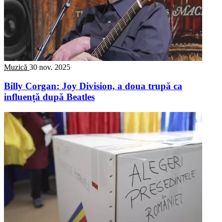
Muzică
30 nov. 2025
Billy Corgan: Joy Division, a doua trupă ca
influență după Beatles