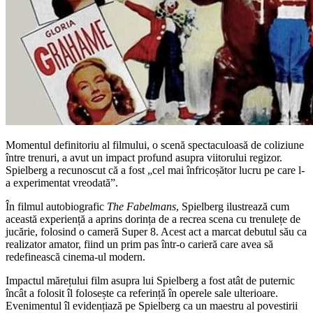
Momentul definitoriu al filmului, o scenă spectaculoasă de coliziune
între trenuri, a avut un impact profund asupra viitorului regizor.
Spielberg a recunoscut că a fost „cel mai înfricoșător lucru pe care l-
a experimentat vreodată”.
În filmul autobiografic
The Fabelmans
, Spielberg ilustrează cum
această experiență a aprins dorința de a recrea scena cu trenulețe de
jucărie, folosind o cameră Super 8. Acest act a marcat debutul său ca
realizator amator, fiind un prim pas într-o carieră care avea să
redefinească cinema-ul modern.
Impactul mărețului film asupra lui Spielberg a fost atât de puternic
încât a folosit îl folosește ca referință în operele sale ulterioare.
Evenimentul îl evidențiază pe Spielberg ca un maestru al povestirii