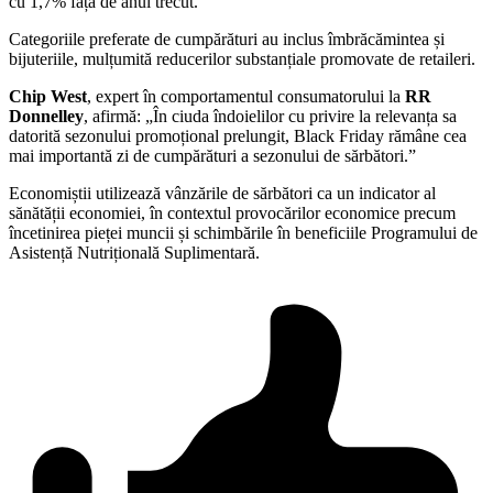
cu 1,7% față de anul trecut.
Categoriile preferate de cumpărături au inclus îmbrăcămintea și
bijuteriile, mulțumită reducerilor substanțiale promovate de retaileri.
Chip West
, expert în comportamentul consumatorului la
RR
Donnelley
, afirmă: „În ciuda îndoielilor cu privire la relevanța sa
datorită sezonului promoțional prelungit, Black Friday rămâne cea
mai importantă zi de cumpărături a sezonului de sărbători.”
Economiștii utilizează vânzările de sărbători ca un indicator al
sănătății economiei, în contextul provocărilor economice precum
încetinirea pieței muncii și schimbările în beneficiile Programului de
Asistență Nutrițională Suplimentară.