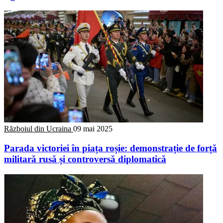
Războiul din Ucraina
09 mai 2025
Parada victoriei în piața roșie: demonstrație de forță
militară rusă și controversă diplomatică