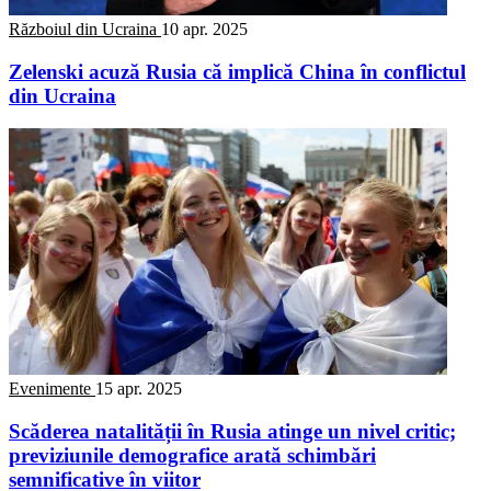
Războiul din Ucraina
10 apr. 2025
Zelenski acuză Rusia că implică China în conflictul
din Ucraina
Evenimente
15 apr. 2025
Scăderea natalității în Rusia atinge un nivel critic;
previziunile demografice arată schimbări
semnificative în viitor