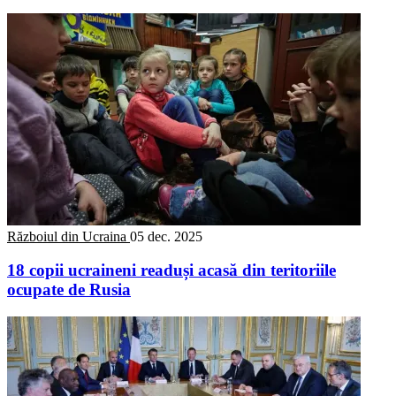
Războiul din Ucraina
05 dec. 2025
18 copii ucraineni readuși acasă din teritoriile
ocupate de Rusia