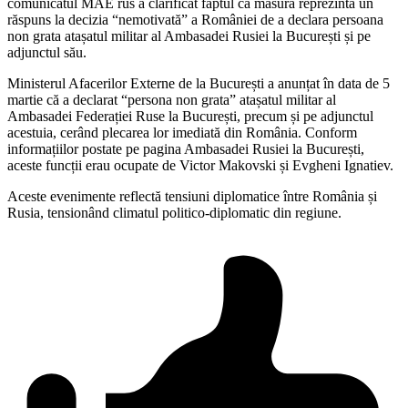
comunicatul MAE rus a clarificat faptul că măsura reprezintă un
răspuns la decizia “nemotivată” a României de a declara persoana
non grata atașatul militar al Ambasadei Rusiei la București și pe
adjunctul său.
Ministerul Afacerilor Externe de la București a anunțat în data de 5
martie că a declarat “persona non grata” atașatul militar al
Ambasadei Federației Ruse la București, precum și pe adjunctul
acestuia, cerând plecarea lor imediată din România. Conform
informațiilor postate pe pagina Ambasadei Rusiei la București,
aceste funcții erau ocupate de Victor Makovski și Evgheni Ignatiev.
Aceste evenimente reflectă tensiuni diplomatice între România și
Rusia, tensionând climatul politico-diplomatic din regiune.