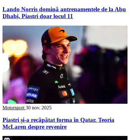
Lando Norris domină antrenamentele de la Abu
Dhabi, Piastri doar locul 11
Motorsport
30 nov. 2025
Piastri și-a recăpătat forma în Qatar. Teoria
McLaren despre revenire