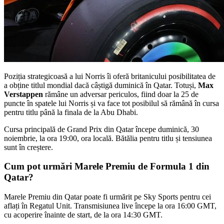
Poziția strategicoasă a lui Norris îi oferă britanicului posibilitatea de
a obține titlul mondial dacă câștigă duminică în Qatar. Totuși,
Max
Verstappen
rămâne un adversar periculos, fiind doar la 25 de
puncte în spatele lui Norris și va face tot posibilul să rămână în cursa
pentru titlu până la finala de la Abu Dhabi.
Cursa principală de Grand Prix din Qatar începe duminică, 30
noiembrie, la ora 19:00, ora locală. Bătălia pentru titlu și tensiunea
sunt în creștere.
Cum pot urmări Marele Premiu de Formula 1 din
Qatar?
Marele Premiu din Qatar poate fi urmărit pe Sky Sports pentru cei
aflați în Regatul Unit. Transmisiunea live începe la ora 16:00 GMT,
cu acoperire înainte de start, de la ora 14:30 GMT.