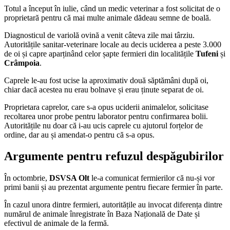
Totul a început în iulie, când un medic veterinar a fost solicitat de o
proprietară pentru că mai multe animale dădeau semne de boală.
Diagnosticul de variolă ovină a venit câteva zile mai târziu.
Autoritățile sanitar-veterinare locale au decis uciderea a peste 3.000
de oi și capre aparținând celor șapte fermieri din localitățile
Tufeni
și
Crâmpoia
.
Caprele le-au fost ucise la aproximativ două săptămâni după oi,
chiar dacă acestea nu erau bolnave și erau ținute separat de oi.
Proprietara caprelor, care s-a opus uciderii animalelor, solicitase
recoltarea unor probe pentru laborator pentru confirmarea bolii.
Autoritățile nu doar că i-au ucis caprele cu ajutorul forțelor de
ordine, dar au și amendat-o pentru că s-a opus.
Argumente pentru refuzul despăgubirilor
În octombrie,
DSVSA Olt
le-a comunicat fermierilor că nu-și vor
primi banii și au prezentat argumente pentru fiecare fermier în parte.
În cazul unora dintre fermieri, autoritățile au invocat diferența dintre
numărul de animale înregistrate în Baza Națională de Date și
efectivul de animale de la fermă.