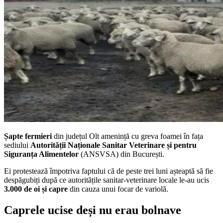
Șapte fermieri
din județul Olt amenință cu greva foamei în fața
sediului
Autorității Naționale Sanitar Veterinare și pentru
Siguranța Alimentelor
(ANSVSA) din București.
Ei protestează împotriva faptului că de peste trei luni așteaptă să fie
despăgubiți după ce autoritățile sanitar-veterinare locale le-au ucis
3.000 de oi și capre
din cauza unui focar de variolă.
Caprele ucise deși nu erau bolnave