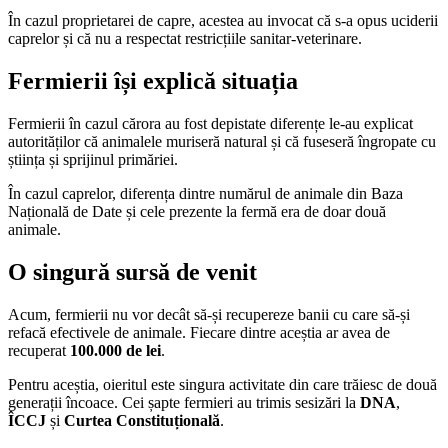
În cazul proprietarei de capre, acestea au invocat că s-a opus uciderii
caprelor și că nu a respectat restricțiile sanitar-veterinare.
Fermierii își explică situația
Fermierii în cazul cărora au fost depistate diferențe le-au explicat
autorităților că animalele muriseră natural și că fuseseră îngropate cu
știința și sprijinul primăriei.
În cazul caprelor, diferența dintre numărul de animale din Baza
Națională de Date și cele prezente la fermă era de doar două
animale.
O singură sursă de venit
Acum, fermierii nu vor decât să-și recupereze banii cu care să-și
refacă efectivele de animale. Fiecare dintre aceștia ar avea de
recuperat
100.000 de lei
.
Pentru aceștia, oieritul este singura activitate din care trăiesc de două
generații încoace. Cei șapte fermieri au trimis sesizări la
DNA
,
ÎCCJ
și
Curtea Constituțională
.