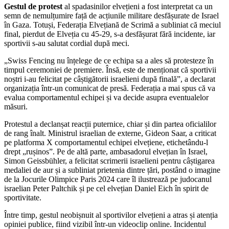
Gestul de protest
al spadasinilor elvețieni a fost interpretat ca un
semn de nemulțumire față de acțiunile militare desfășurate de Israel
în Gaza. Totuși, Federația Elvețiană de Scrimă a subliniat că meciul
final, pierdut de Elveția cu 45-29, s-a desfășurat fără incidente, iar
sportivii s-au salutat cordial după meci.
„Swiss Fencing nu înțelege de ce echipa sa a ales să protesteze în
timpul ceremoniei de premiere. Însă, este de menționat că sportivii
noștri i-au felicitat pe câștigătorii israelieni după finală”, a declarat
organizația într-un comunicat de presă. Federația a mai spus că va
evalua comportamentul echipei și va decide asupra eventualelor
măsuri.
Protestul a declanșat reacții puternice, chiar și din partea oficialilor
de rang înalt. Ministrul israelian de externe, Gideon Saar, a criticat
pe platforma X comportamentul echipei elvețiene, etichetându-l
drept „rușinos”. Pe de altă parte, ambasadorul elvețian în Israel,
Simon Geissbühler, a felicitat scrimerii israelieni pentru câștigarea
medaliei de aur și a subliniat prietenia dintre țări, postând o imagine
de la Jocurile Olimpice Paris 2024 care îl ilustrează pe judocanul
israelian Peter Paltchik și pe cel elvețian Daniel Eich în spirit de
sportivitate.
Între timp, gestul neobișnuit al sportivilor elvețieni a atras și atenția
opiniei publice, fiind vizibil într-un videoclip online. Incidentul