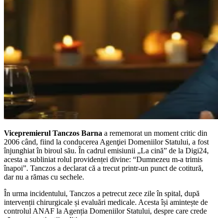
Vicepremierul Tanczos Barna
a rememorat un moment critic din
2006 când, fiind la conducerea Agenţiei Domeniilor Statului, a fost
înjunghiat în biroul său. În cadrul emisiunii „La cină” de la Digi24,
acesta a subliniat rolul providenței divine: “Dumnezeu m-a trimis
înapoi”. Tanczos a declarat că a trecut printr-un punct de cotitură,
dar nu a rămas cu sechele.
În urma incidentului, Tanczos a petrecut zece zile în spital, după
intervenții chirurgicale și evaluări medicale. Acesta își amintește de
controlul ANAF la Agenția Domeniilor Statului, despre care crede