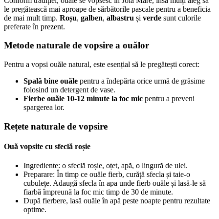
Conform tradiției, ouăle se vopsesc în Joia Mare, însă mulți aleg să
le pregătească mai aproape de sărbătorile pascale pentru a beneficia
de mai mult timp.
Roșu
,
galben
,
albastru
și
verde
sunt culorile
preferate în prezent.
Metode naturale de vopsire a ouălor
Pentru a vopsi ouăle natural, este esențial să le pregătești corect:
Spală bine ouăle
pentru a îndepărta orice urmă de grăsime
folosind un detergent de vase.
Fierbe ouăle 10-12 minute la foc mic
pentru a preveni
spargerea lor.
Rețete naturale de vopsire
Ouă vopsite cu sfeclă roșie
Ingrediente: o sfeclă roșie, oțet, apă, o lingură de ulei.
Preparare: În timp ce ouăle fierb, curăță sfecla și taie-o
cubulețe. Adaugă sfecla în apa unde fierb ouăle și lasă-le să
fiarbă împreună la foc mic timp de 30 de minute.
După fierbere, lasă ouăle în apă peste noapte pentru rezultate
optime.