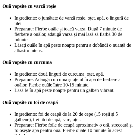
Ouă vopsite cu varză roșie
Ingrediente: o jumătate de varză roșie, oțet, apă, o lingură de
ulei.
Preparare: Fierbe ouăle și toacă varza. După 7 minute de
fierbere a ouălor, adaugă varza și mai lasă să fiarbă 30 de
minute.
Lăsați ouăle în apă peste noapte pentru a dobândi o nuanță de
albastru intens.
Ouă vopsite cu curcuma
Ingrediente: două linguri de curcuma, oțet, apă.
Preparare: Adaugă curcuma și oțetul în apa de fierbere a
ouălor. Fierbe ouăle între 10-15 minute.
Lasă-le în apă peste noapte pentru un galben vibrant.
Ouă vopsite cu foi de ceapă
Ingrediente: foi de ceapă de la 20 de cepe (15 roșii și 5
galbene), trei litri de apă, sare, oțet.
Preparare: Fierbe foile de ceapă aproximativ o oră, strecoară și
folosește apa pentru ouă. Fierbe ouăle 10 minute în acest