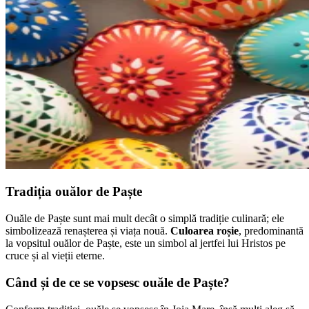
Tradiția ouălor de Paște
Ouăle de Paște sunt mai mult decât o simplă tradiție culinară; ele
simbolizează renașterea și viața nouă.
Culoarea roșie
, predominantă
la vopsitul ouălor de Paște, este un simbol al jertfei lui Hristos pe
cruce și al vieții eterne.
Când și de ce se vopsesc ouăle de Paște?