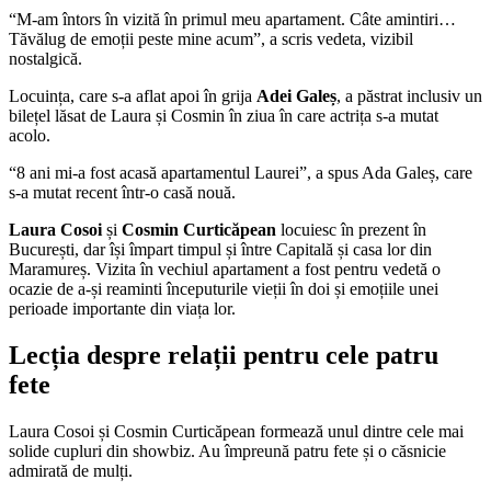
“M-am întors în vizită în primul meu apartament. Câte amintiri…
Tăvălug de emoții peste mine acum”, a scris vedeta, vizibil
nostalgică.
Locuința, care s-a aflat apoi în grija
Adei Galeș
, a păstrat inclusiv un
bilețel lăsat de Laura și Cosmin în ziua în care actrița s-a mutat
acolo.
“8 ani mi-a fost acasă apartamentul Laurei”, a spus Ada Galeș, care
s-a mutat recent într-o casă nouă.
Laura Cosoi
și
Cosmin Curticăpean
locuiesc în prezent în
București, dar își împart timpul și între Capitală și casa lor din
Maramureș. Vizita în vechiul apartament a fost pentru vedetă o
ocazie de a-și reaminti începuturile vieții în doi și emoțiile unei
perioade importante din viața lor.
Lecția despre relații pentru cele patru
fete
Laura Cosoi și Cosmin Curticăpean formează unul dintre cele mai
solide cupluri din showbiz. Au împreună patru fete și o căsnicie
admirată de mulți.