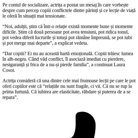
Pe contul de socializare, actrița a postat un mesaj în care vorbește
despre cum percep copiii conflictele dintre părinți și ce lecție de viață
le oferă în situații mai tensionate.
“Noi, adulții, știm că într-o relație există momente bune și momente
dificile. Știm că două persoane pot avea tensiuni, pot ridica tonul,
pot vedea diferit lucrurile și totuși pot rămâne împreună, se pot iubi
și pot merge mai departe”, a explicat vedeta.
“Dar copiii? Ei nu au această hartă emoțională. Copiii trăiesc lumea
în alb-negru. Când văd conflict, îl asociază imediat cu pierdere,
nesiguranță și frica de a nu-și pierde familia”, a continuat Laura
Cosoi.
Actrița consideră că una dintre cele mai frumoase lecții pe care le pot
oferi copiilor este că “relațiile nu sunt fragile, ci vii. Că nu se rup la
prima furtună. Că iubirea are elasticitate, răbdare și puterea de a se
repara”.