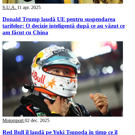
S.U.A.
11 apr. 2025
Donald Trump laudă UE pentru suspendarea
tarifelor: O decizie inteligentă după ce au văzut ce
am făcut cu China
Motorsport
02 dec. 2025
Red Bull îl laudă pe Yuki Tsunoda în timp ce îl