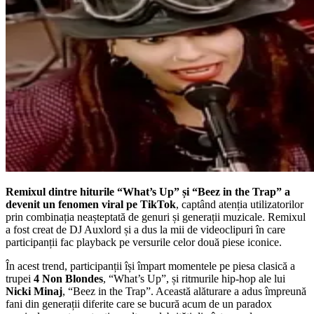
Remixul dintre hiturile “What’s Up” și “Beez in the Trap” a
devenit un fenomen viral pe TikTok
, captând atenția utilizatorilor
prin combinația neașteptată de genuri și generații muzicale. Remixul
a fost creat de DJ Auxlord și a dus la mii de videoclipuri în care
participanții fac playback pe versurile celor două piese iconice.
În acest trend, participanții își împart momentele pe piesa clasică a
trupei
4 Non Blondes
, “What’s Up”, și ritmurile hip-hop ale lui
Nicki Minaj
, “Beez in the Trap”. Această alăturare a adus împreună
fani din generații diferite care se bucură acum de un paradox