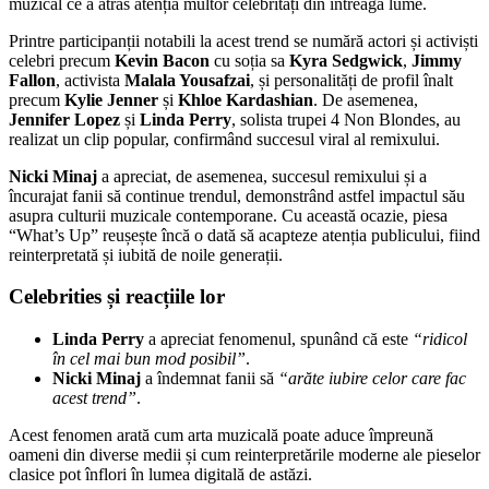
muzical ce a atras atenția multor celebrități din întreaga lume.
Printre participanții notabili la acest trend se numără actori și activiști
celebri precum
Kevin Bacon
cu soția sa
Kyra Sedgwick
,
Jimmy
Fallon
, activista
Malala Yousafzai
, și personalități de profil înalt
precum
Kylie Jenner
și
Khloe Kardashian
. De asemenea,
Jennifer Lopez
și
Linda Perry
, solista trupei 4 Non Blondes, au
realizat un clip popular, confirmând succesul viral al remixului.
Nicki Minaj
a apreciat, de asemenea, succesul remixului și a
încurajat fanii să continue trendul, demonstrând astfel impactul său
asupra culturii muzicale contemporane. Cu această ocazie, piesa
“What’s Up” reușește încă o dată să acapteze atenția publicului, fiind
reinterpretată și iubită de noile generații.
Celebrities și reacțiile lor
Linda Perry
a apreciat fenomenul, spunând că este
“ridicol
în cel mai bun mod posibil”
.
Nicki Minaj
a îndemnat fanii să
“arăte iubire celor care fac
acest trend”
.
Acest fenomen arată cum arta muzicală poate aduce împreună
oameni din diverse medii și cum reinterpretările moderne ale pieselor
clasice pot înflori în lumea digitală de astăzi.