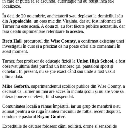
în care ar putea să se ascundă, autoritățile nu au reușit încă să-l
localizeze.
În data de 20 noiembrie, anchetatorii s-au deplasat la domiciliul său
din
Appalachia
, un oraș mic din Virginia, dar au fost informați că
Turner nu este acasă. A doua zi, au fost făcute publice acuzațiile, dar
fără detalii suplimentare referitoare la acestea.
Brett Hall
, procurorul din
Wise County
, a confirmat existența unei
investigații în curs și a precizat că nu poate oferi alte comentarii în
acest moment.
Turner, fost profesor de educație fizică la
Union High School
, a fost
observat ultima dată purtând un hanorac gri, pantaloni sport și
ochelari. În prezent, nu se știe exact când sau unde a fost văzut
ultima dată.
Mike Goforth
, superintendentul școlilor publice din Wise County, a
declarat că Turner nu mai are acces în incinta școlii și nu are voie să
interacționeze cu elevii, fiind suspendat.
Comunitatea locală a rămas împărțită, iar un grup de membrii s-au
adunat pentru a se ruga înaintea meciului de fotbal recent disputat,
condus de pastorul
Bryan Gunter
.
Expedițiile de căutare folosesc câini polițiști, drone și senzori de