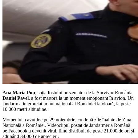
Ana Maria Pop
, soția fostului prezentator de la Survivor România
Daniel Pavel
, a fost martoră la un moment emoționant în avion. Un
jandarm a interpretat imnul național al României la vioară, la peste
10.000 metri altitudine.
Momentul a avut loc pe 29 noiembrie, cu două zile înainte de Ziua
Națională a României. Videoclipul postat de Jandarmeria Română
pe Facebook a devenit viral, fiind distribuit de peste 21.000 de ori și
adunând 34.000 de aprecieri.