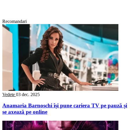
Recomandari
Vedete
03 dec. 2025
Anamaria Barnoschi își pune cariera TV pe pauză și
se axează pe online